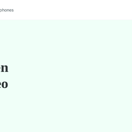
phones
en
eo