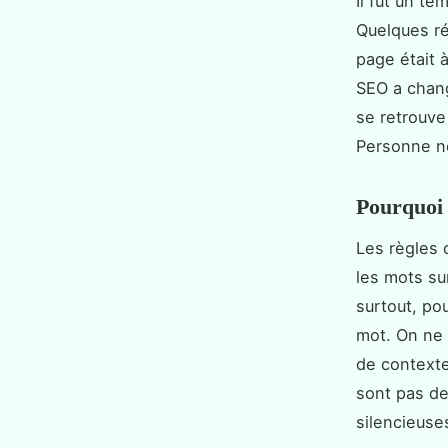
Il fut un t
Quelques ré
page était 
SEO a chan
se retrouve
Personne ne
Pourquoi 
Les règles 
les mots su
surtout, pou
mot. On ne 
de contexte
sont pas de
silencieuse