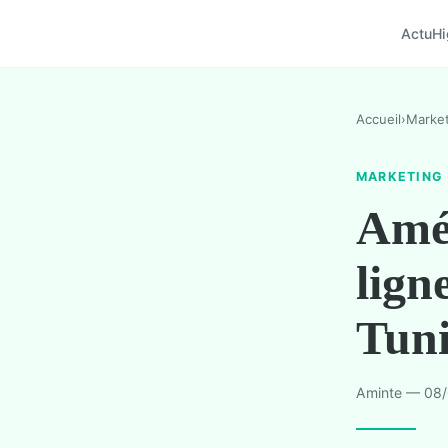
Actu
Hi
Accueil
›
Market
MARKETING
Amél
lign
Tuni
Aminte — 08/