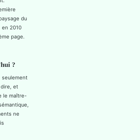
t.
remière
e paysage du
e en 2010
sième page.
’hui ?
us seulement
dire, et
 le maître-
 sémantique,
ments ne
is