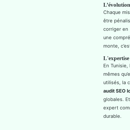
L’évolution
Chaque mise
être pénali
corriger en
une compréh
monte, c’est
L'expertise
En Tunisie,
mêmes qu’e
utilisés, l
audit SEO l
globales. Et
expert co
durable.