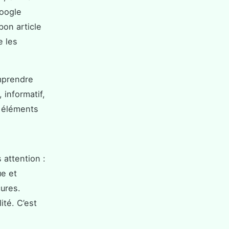
Google
on article
e les
omprendre
 informatif,
s éléments
s attention :
ue et
cures.
ité. C’est