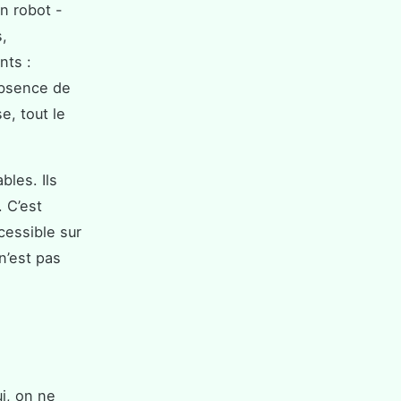
n robot -
s,
nts :
absence de
e, tout le
les. Ils
 C’est
cessible sur
 n’est pas
ui, on ne