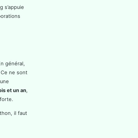
g s’appuie
borations
En général,
. Ce ne sont
 une
is et un an
,
forte.
hon, il faut