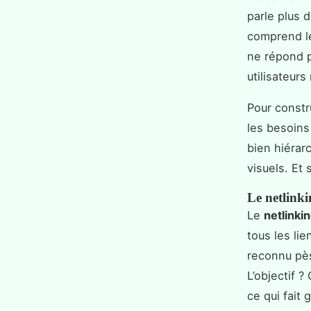
parle plus 
comprend le
ne répond pa
utilisateur
Pour constr
les besoins 
bien hiérar
visuels. Et
Le netlinki
Le
netlinki
tous les li
reconnu pès
L’objectif ?
ce qui fait g