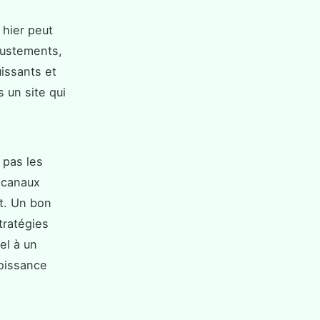
 hier peut
ajustements,
issants et
 un site qui
 pas les
 canaux
rt. Un bon
tratégies
el à un
oissance