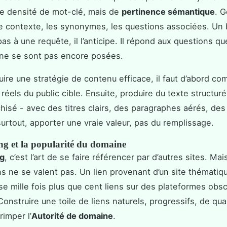
de densité de mot-clé, mais de
pertinence sémantique
. 
 contexte, les synonymes, les questions associées. Un b
s à une requête, il l’anticipe. Il répond aux questions qu
s ne se sont pas encore posées.
uire une stratégie de contenu efficace, il faut d’abord c
réels du public cible. Ensuite, produire du texte structuré,
chisé - avec des titres clairs, des paragraphes aérés, de
 surtout, apporter une vraie valeur, pas du remplissage.
ng et la popularité du domaine
ng
, c’est l’art de se faire référencer par d’autres sites. Mai
ens ne se valent pas. Un lien provenant d’un site thématiq
e mille fois plus que cent liens sur des plateformes obs
 Construire une toile de liens naturels, progressifs, de qual
rimper l’
Autorité de domaine
.