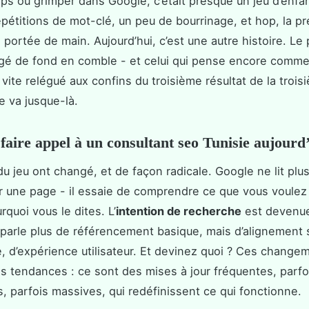
emps où grimper dans Google, c’était presque un jeu d’enfan
pétitions de mot-clé, un peu de bourrinage, et hop, la p
à portée de main. Aujourd’hui, c’est une autre histoire. L
gé de fond en comble - et celui qui pense encore comm
 vite relégué aux confins du troisième résultat de la troi
 va jusque-là.
faire appel à un consultant seo Tunisie aujourd
du jeu ont changé, et de façon radicale. Google ne lit pl
r une page - il essaie de comprendre ce que vous voulez 
rquoi vous le dites. L’
intention de recherche
est devenue
parle plus de référencement basique, mais d’alignement
, d’expérience utilisateur. Et devinez quoi ? Ces change
s tendances : ce sont des mises à jour fréquentes, parfo
s, parfois massives, qui redéfinissent ce qui fonctionne.