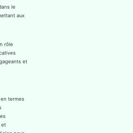
dans le
mettant aux
n rôle
ucatives
ngageants et
 en termes
s
les
 et