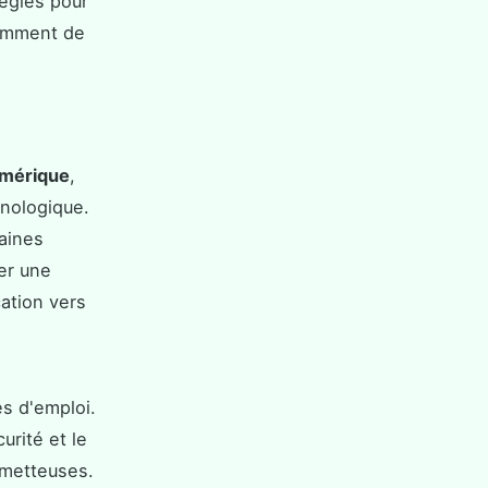
tégies pour
damment de
mérique
,
hnologique.
taines
er une
ation vers
s d'emploi.
urité et le
ometteuses.