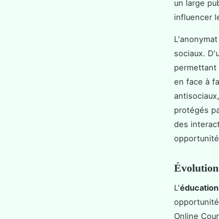
un large pu
influencer 
L'anonymat 
sociaux. D'u
permettant 
en face à f
antisociaux
protégés pa
des interac
opportunité
Évolution
L'
éducatio
opportunit
Online Cour