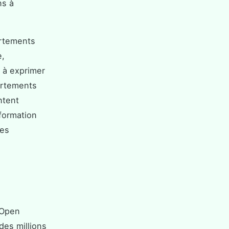
ns à
ortements
e,
t à exprimer
ortements
ntent
formation
des
 Open
des millions