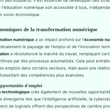
t des étudiants. Il est essentiel de développer des stra
e l'éducation numérique soit accessible à tous, indépen
ion socio-économique.
onomiques de la transformation numérique
rmation numérique
a un impact profond sur l'
économie nu
adicalement le paysage de l'emploi et de l'innovation tec
ation
a révolutionné le marché du travail, remplaçant cer
titives par des processus automatisés. Cela peut entraîn
es emplois dans certains secteurs, mais aussi une réalloc
nécessitant des compétences plus avancées.
opportunités d'emploi
n technologique
crée également de nouvelles opportunité
 émergents tels que l'intelligence artificielle, la cyberséc
nt de logiciels offrent des perspectives de carrière pr