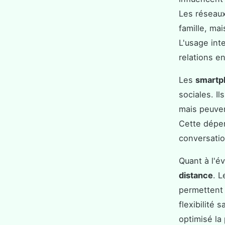
Les réseaux
famille, ma
L'usage int
relations e
Les
smartp
sociales. I
mais peuven
Cette dépen
conversatio
Quant à l'év
distance
. L
permettent 
flexibilité
optimisé la 