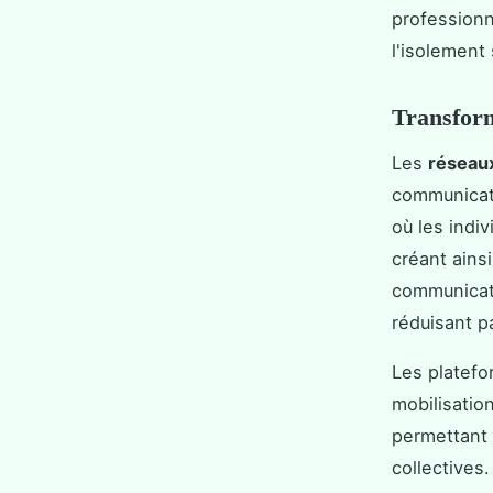
professionn
l'isolement
Transform
Les
réseau
communicati
où les indi
créant ains
communicati
réduisant p
Les platefo
mobilisatio
permettant 
collectives